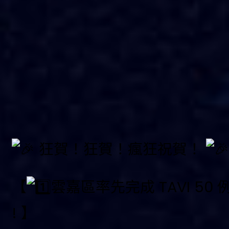
狂賀！狂賀！瘋狂祝賀！
【
雲嘉區率先完成 TAVI 50 
! 】