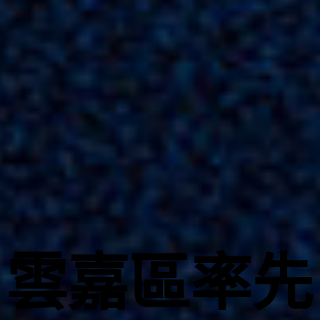
雲嘉區率先