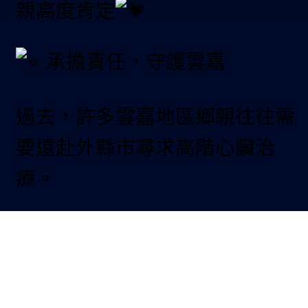
親高度肯定
承擔責任，守護雲嘉
過去，許多雲嘉地區鄉親往往需
要遠赴外縣市尋求高階心臟治
療。
如今，大林慈濟心臟血管照護團
隊已具備提供最高規格、最完整
微創瓣膜治療的能力，讓鄉親能