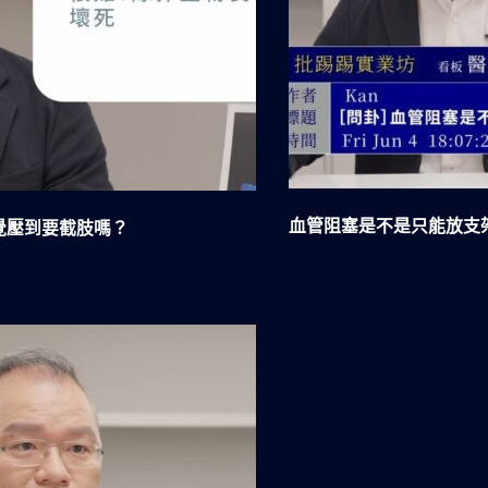
血管阻塞是不是只能放支
覺壓到要截肢嗎？