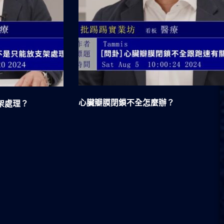
心臟瓣膜閉鎖不全怎麼辦？
架處理？