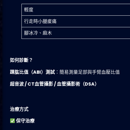
輕度
行走時小腿痠痛
腳冰冷、麻木
如何診斷？
踝肱比值（
ABI
）測試
：簡易測量足部與手臂血壓比值
超音波
/ CT
血管攝影
/
血管攝影術（
DSA
）
治療方式
保守治療