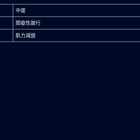
中度
間歇性跛行
肌力減退