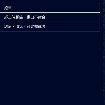
嚴重
靜止時腳痛，傷口不癒合
壞疽、潰瘍、可能需截肢