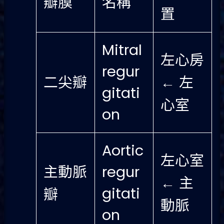
瓣膜
名稱
置
Mitral
左心房
regur
二尖瓣
← 左
gitati
心室
on
Aortic
左心室
主動脈
regur
← 主
gitati
瓣
動脈
on