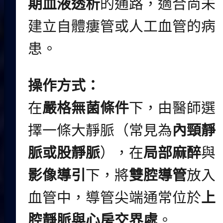
期血液透析
的通路，適合尚未
建立自體瘻管或人工血管的病
患。
操作方式：
在
嚴格無菌條件
下，由醫師選
擇一條大靜脈（常見為
內頸靜
脈或股靜脈
），在
局部麻醉
與
影像導引
下，將
雙腔導管
放入
血管中，導管尖端通常位於
上
腔靜脈與心房交界處
。