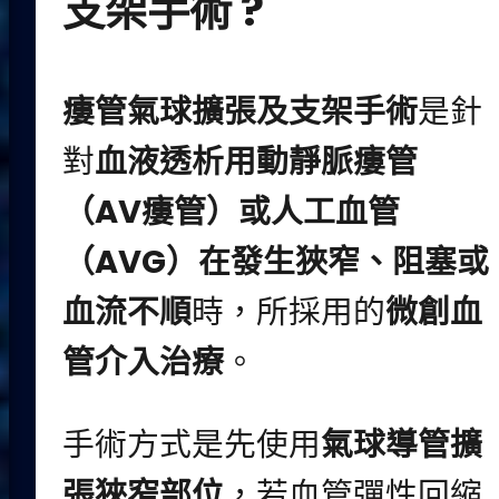
支架手術 ?
瘻管氣球擴張及支架手術
是針
對
血液透析用動靜脈瘻管
（AV瘻管）或人工血管
（AVG）在發生狹窄、阻塞或
血流不順
時，所採用的
微創血
管介入治療
。
手術方式是先使用
氣球導管擴
張狹窄部位
，若血管彈性回縮