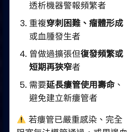
透析機器警報頻繁者
重複
穿刺困難、瘤體形成
或血腫發生者
曾做過擴張但
復發頻繁或
短期再狹窄
者
需要
延長瘻管使用壽命
、
避免建立新瘻管者
若瘻管已嚴重感染、完全