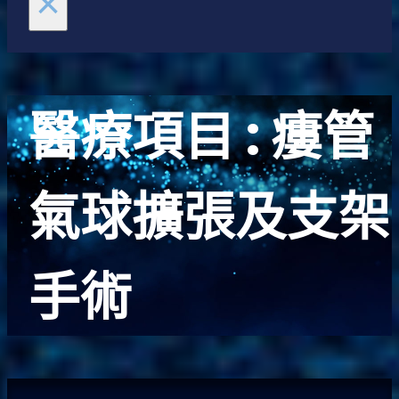
×
醫療項目 :
瘻管
氣球擴張及支架
手術