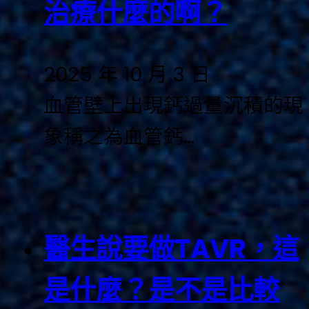
治療什麼的啊？
2025 年 10 月 3 日
血管壁上出現鈣過量沉積的現
象稱之為血管鈣…
醫生說要做TAVR，這
是什麼？是不是比較