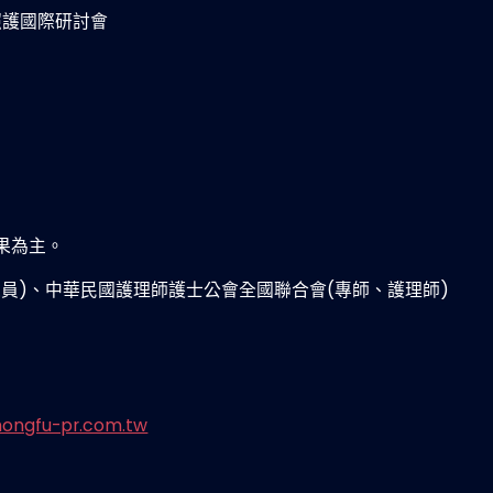
照護國際研討會
果為主。
員)、中華民國護理師護士公會全國聯合會(專師、護理師)
ongfu-pr.com.tw