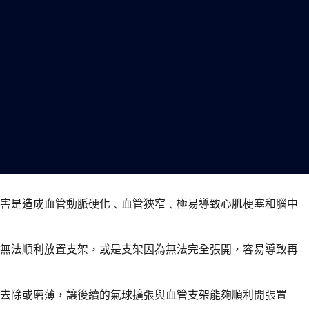
危害是造成血管動脈硬化﹑血管狹窄﹑極易導致心肌梗塞和腦中
往無法順利放置支架，或是支架因為無法完全張開，容易導致再
塊去除或磨薄，讓後續的氣球擴張與血管支架能夠順利開張置