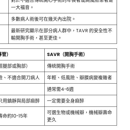
對於不適合傳統開心手術的年長者或高風險患者是
一大福音。
多數病人術後可在幾天內出院。
最新研究顯示在部分病人群中，TAVR 的安全性不
輸開胸手術，甚至更佳。
導管）
SAVR
（開胸手術）
經腿部或胸部）
傳統開胸手術
險、不適合開刀病人
年輕、低風險、瓣膜病變複雜者
通常需4-6週
只用鎮靜與局部麻醉
一定需要全身麻醉
可選生物或機械瓣，機械瓣壽命
命約10-15年
更久