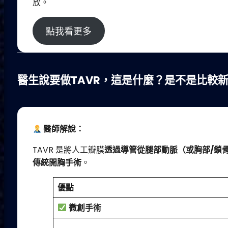
放。
點我看更多
醫生說要做TAVR，這是什麼？是不是比較
醫師解說：
TAVR 是將人工瓣膜
透過導管從腿部動脈（或胸部
/
鎖
傳統開胸手術
。
優點
微創手術