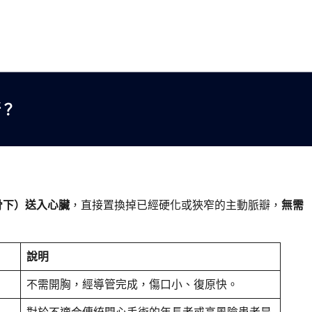
新？
骨下）送入心臟
，直接置換掉已經硬化或狹窄的主動脈瓣，
無需
說明
不需開胸，經導管完成，傷口小、復原快。