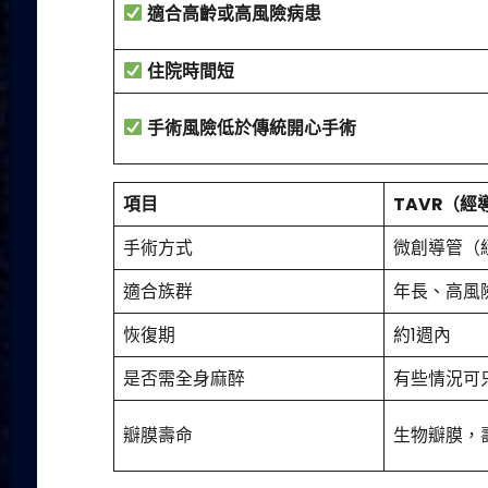
適合高齡或高風險病患
住院時間短
手術風險低於傳統開心手術
項目
TAVR（
經
手術方式
微創導管（
適合族群
年長、高風
恢復期
約1週內
是否需全身麻醉
有些情況可
瓣膜壽命
生物瓣膜，壽