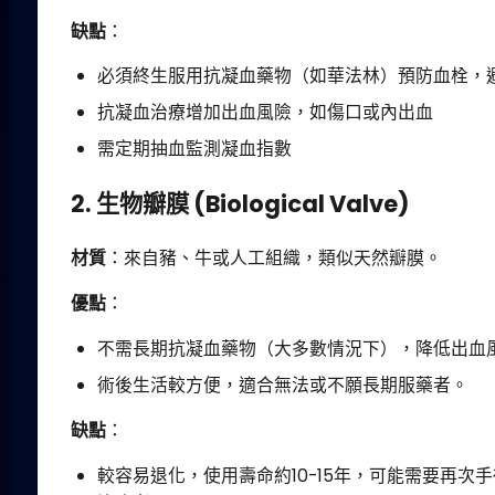
缺點
：
必須終生服用抗凝血藥物（如華法林）預防血栓，
抗凝血治療增加出血風險，如傷口或內出血
需定期抽血監測凝血指數
2. 生物瓣膜 (Biological Valve)
材質
：來自豬、牛或人工組織，類似天然瓣膜。
優點
：
不需長期抗凝血藥物（大多數情況下），降低出血
術後生活較方便，適合無法或不願長期服藥者。
缺點
：
較容易退化，使用壽命約10-15年，可能需要再次